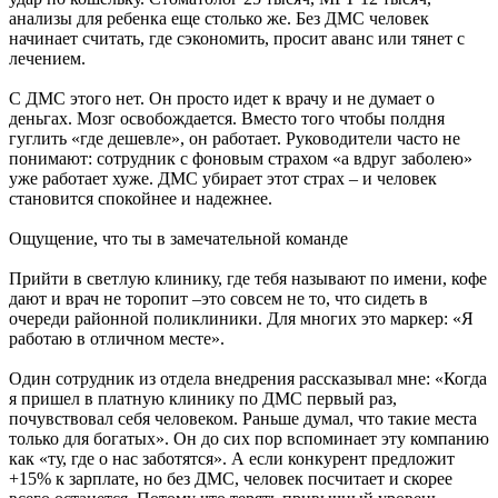
анализы для ребенка еще столько же. Без ДМС человек
начинает считать, где сэкономить, просит аванс или тянет с
лечением.
С ДМС этого нет. Он просто идет к врачу и не думает о
деньгах. Мозг освобождается. Вместо того чтобы полдня
гуглить «где дешевле», он работает. Руководители часто не
понимают: сотрудник с фоновым страхом «а вдруг заболею»
уже работает хуже. ДМС убирает этот страх – и человек
становится спокойнее и надежнее.
Ощущение, что ты в замечательной команде
Прийти в светлую клинику, где тебя называют по имени, кофе
дают и врач не торопит –это совсем не то, что сидеть в
очереди районной поликлиники. Для многих это маркер: «Я
работаю в отличном месте».
Один сотрудник из отдела внедрения рассказывал мне: «Когда
я пришел в платную клинику по ДМС первый раз,
почувствовал себя человеком. Раньше думал, что такие места
только для богатых». Он до сих пор вспоминает эту компанию
как «ту, где о нас заботятся». А если конкурент предложит
+15% к зарплате, но без ДМС, человек посчитает и скорее